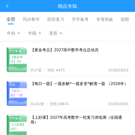
精品专辑
全部
同步教学
阶段复习
升学备考
专项突破
假期
年份
年级
更新
【黄金考点】2027高中数学考点总动员
【黄金考
点】202...
共
27
套
浏览
4475
2026/08/05
【每日一题】一题多解*一题多变*解透一题 （2026年）
【每日一
题】一题
多...
共
242
套
浏览
69874
2026/08/05
【上好课】2027年高考数学一轮复习讲练测（全国通
用）
【上好课】
2027...