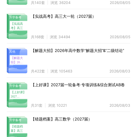
共
140
套
浏览
36204
2026/08/05
【实战高考】高三大一轮（2027届）
【实战高
考】高三
大...
共
168
套
浏览
34494
2026/08/05
【解题大招】2026年高中数学“解题大招”&“二级结论”
【解题大
招】20...
共
422
套
浏览
105463
2026/08/03
【上好课】2027届一轮备考·专项训练&综合测试AB卷
【上好课】
2027...
共
31
套
浏览
10221
2026/08/03
【错题档案】高三数学（2027届）
【错题档
案】高三
数...