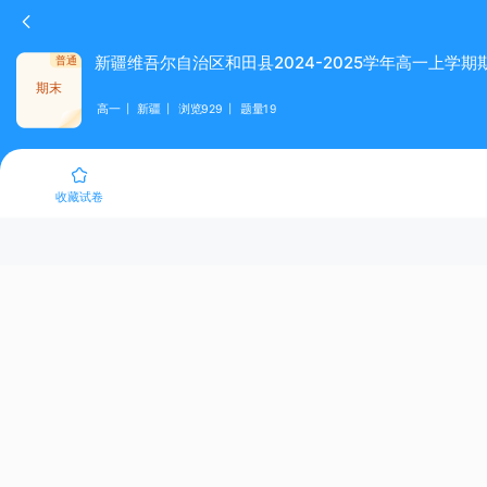
新疆维吾尔自治区和田县2024-2025学年高一上学
普通
期末
高一
新疆
浏览
929
题量
19
收藏试卷