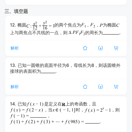
三、填空题
12. 椭圆
的两个焦点为
，
，
为椭圆
上与两焦点不共线的一点，则
的周长为
________
.
解析
13. 已知一圆锥的底面半径为6，母线长为8，则该圆锥外
接球的表面积为
_______
.
解析
14. 已知
是定义在
上的奇函数，且
，当
时，
，则
________
，
_______
.