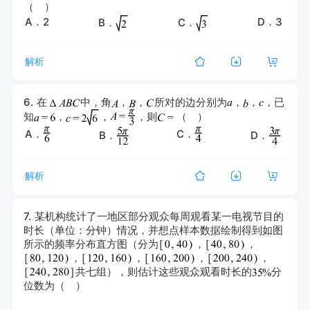
（
）
A．2
D．3
B．
C．
解析
6. 在
中，角
，
，
所对的边分别为
，
，
，已
知
，
，
，则
（
）
A．
C．
B．
D．
解析
7. 某机构统计了一地区部分观众每周观看某一电视节目的
时长（单位：分钟）情况，并想点样本数据绘制得到如图
所示的频率分布直方图（分为
，
，
，
，
，
，
共七组），则估计这些观众观看时长的
分
位数为（
）