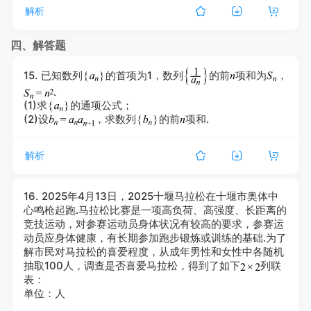
解析
四、解答题
15. 已知数列
的首项为1，数列
的前
项和为
，
.
(1)求
的通项公式；
(2)设
，求数列
的前
项和.
解析
16. 2025年4月13日，2025十堰马拉松在十堰市奥体中
心鸣枪起跑.马拉松比赛是一项高负荷、高强度、长距离的
竞技运动，对参赛运动员身体状况有较高的要求，参赛运
动员应身体健康，有长期参加跑步锻炼或训练的基础.为了
解市民对马拉松的喜爱程度，从成年男性和女性中各随机
抽取100人，调查是否喜爱马拉松，得到了如下
列联
表：
单位：人
马拉松