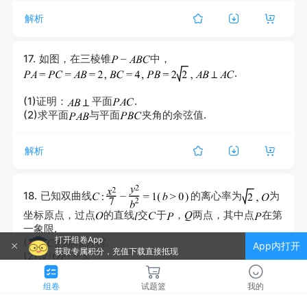
性别
喜爱
不喜爱
解析
男
60
女
60
合计
17. 如图，在三棱锥
中，
(1)完成
列联表，并判断是否有99.9%的把握认为喜爱
.
马拉松与性别有关；
(2)依据统计表，用分层抽样的方法从“喜爱马拉松”的人中
(1)证明：
平面
.
抽取5人，再从这5人中随机抽取3人，记其中女性人数为
(2)求平面
与平面
夹角的余弦值.
，求
的分布列及期望.
X
X
附：
解析
.
0.100
0.050
0.025
0.
2.706
3.841
5.024
6.
18. 已知双曲线
的离心率为
为
坐标原点，过点
的直线
交
于
，
两点，其中点
在第
一象限.
打开组卷App
(1)求
的标准方程.
App内打开
获取专属积分，充值下载直接抵现
(2)设
.
①求直线
的方程.
②过点
作斜率分别为
的两条直线
，且直线
与
组卷
试题篮
我的
交于另一点
，直线
与
交于另一点
.若
，证