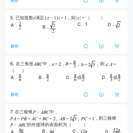
解析
5. 已知复数
满足
，则
（
）
C．1
D．
A．
B．
解析
6. 在三角形
中，
，
，
，则
（
）
A．
B．
C．
或
D．
或
解析
7. 在三棱锥
中，
，则三棱锥
的外接球的表面积为（
）
B．
C．
A．
D．