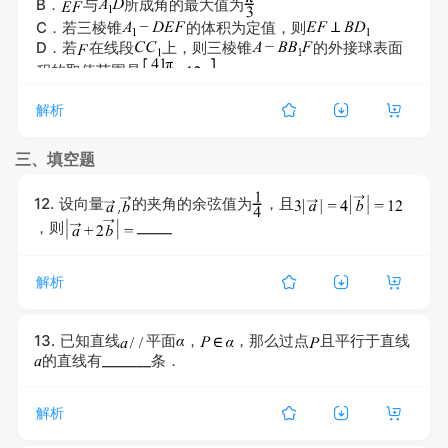
B．
与
所成角的最大值为
C．若三棱锥
的体积为定值，则
D．若
在线段
上，则三棱锥
的外接球表面
积的取值范围是
解析
三、填空题
12. 设向量
的夹角的余弦值为
，且
，则
_____
解析
13. 已知直线
平面
，
，那么过点
且平行于直线
的直线有
_______
条．
解析