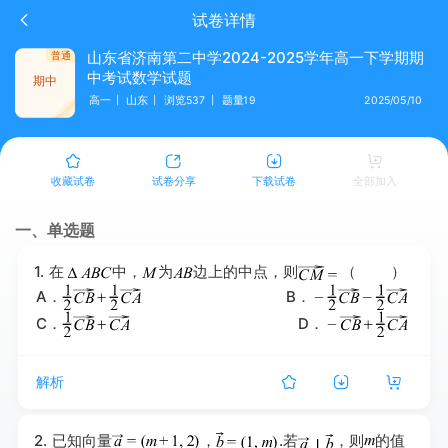
试卷详情
山东省济南第二中学2024-2025学年高一下学期期
普通
中考试数学试题
期中
高一
山东
浏览
537
题量
19
2025/05/10
收藏试卷
试卷分享
下载试卷
全部加入
一、单选题
1. 在
中，
为
边上的中点，则
（
）
A．
B．
C．
D．
解析
2. 已知向量
，
.若
，则
的值